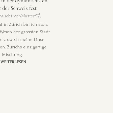
in der dynamischsten
t der Schweiz fest
ntlicht von
Master
f in Zürich bin ich stolz
 Wesen der grössten Stadt
eiz durch meine Linse
en. Zürichs einzigartige
Mischung...
WEITERLESEN