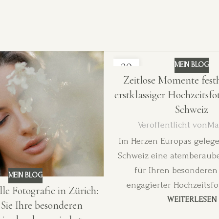
MEIN BLOG
20
OKT.
Zeitlose Momente festh
erstklassiger Hochzeitsfo
Schweiz
Veröffentlicht von
Ma
Im Herzen Europas gelegen
Schweiz eine atemberaub
für Ihren besonderen 
MEIN BLOG
engagierter Hochzeitsfot
lle Fotografie in Zürich:
WEITERLESEN
Sie Ihre besonderen