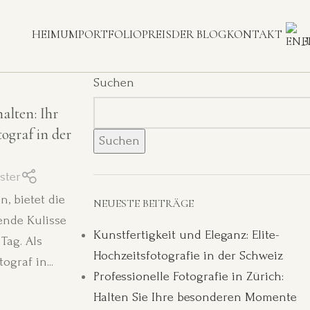
HEIM
UM
PORTFOLIO
PREIS
DER BLOG
KONTAKT
E
Suchen
alten: Ihr
tograf in der
Suchen
ster
, bietet die
NEUESTE BEITRÄGE
ende Kulisse
Kunstfertigkeit und Eleganz: Elite-
Tag. Als
Hochzeitsfotografie in der Schweiz
ograf in...
Professionelle Fotografie in Zürich:
Halten Sie Ihre besonderen Momente