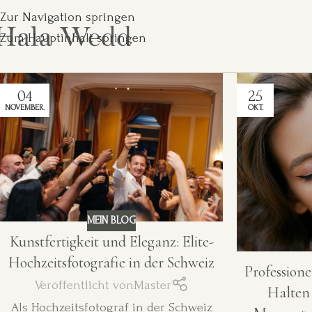
Zur Navigation springen
Zum Hauptinhalt springen
04
25
NOVEMBER.
OKT.
MEIN BLOG
Kunstfertigkeit und Eleganz: Elite-
Hochzeitsfotografie in der Schweiz
Professione
Veröffentlicht von
Master
Halten 
Als Hochzeitsfotograf in der Schweiz